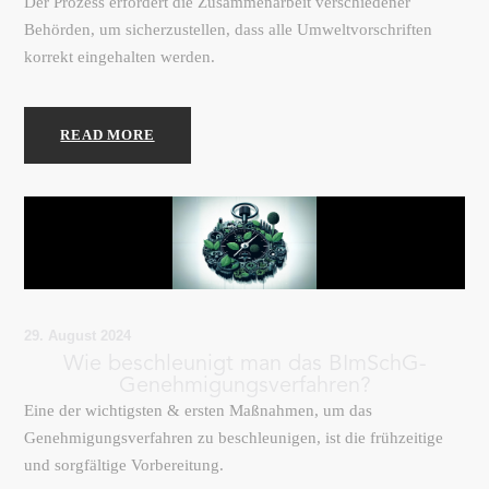
Der Prozess erfordert die Zusammenarbeit verschiedener
Behörden, um sicherzustellen, dass alle Umweltvorschriften
korrekt eingehalten werden.
READ MORE
29. August 2024
Wie beschleunigt man das BImSchG-
Genehmigungsverfahren?
Eine der wichtigsten & ersten Maßnahmen, um das
Genehmigungsverfahren zu beschleunigen, ist die frühzeitige
und sorgfältige Vorbereitung.