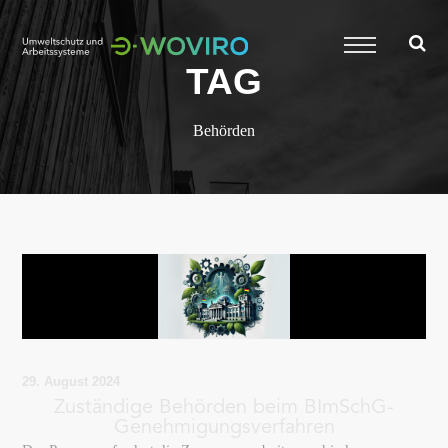
TAG
Behörden
29. August 2024
Zuständige Behörden beim BImSchG-
Genehmigungsverfahren