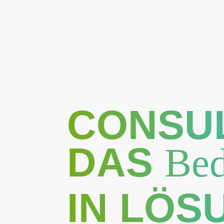
CONSU
DAS
Be
IN LÖS