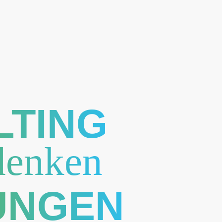
LTING
denken
UNGEN