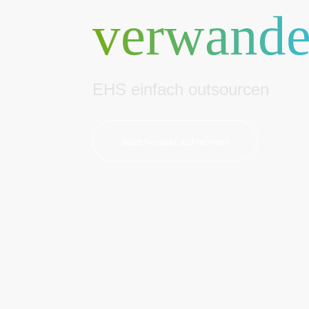
verwande
EHS einfach outsourcen
Jetzt Kontakt aufnehmen