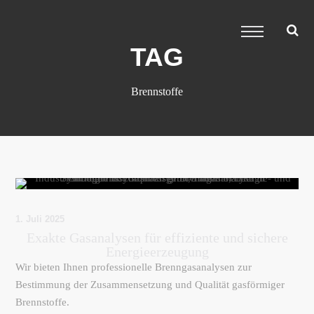
TAG
Brennstoffe
1. Juli 2025
Exakte Gasanalysen für effiziente und sichere
Energieerzeugung
Wir bieten Ihnen professionelle Brenngasanalysen zur
Bestimmung der Zusammensetzung und Qualität gasförmiger
Brennstoffe.