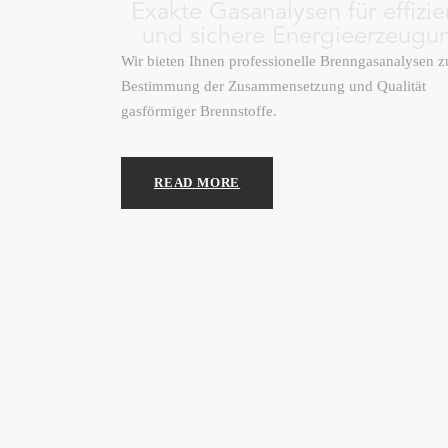
Exakte Gasanalysen für effizie
und sichere Energieerzeugu
Wir bieten Ihnen professionelle Brenngasanalysen z
Bestimmung der Zusammensetzung und Qualität
gasförmiger Brennstoffe.
READ MORE