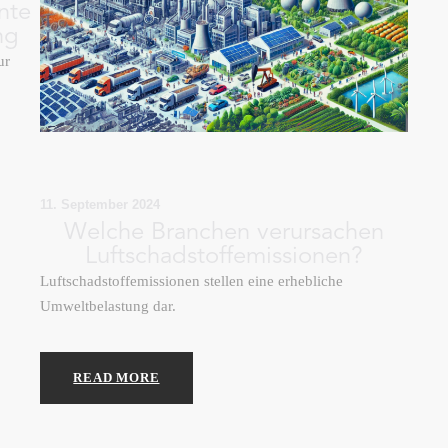
nte
ng
ur
11. September 2024
Welche Branchen verursachen
Luftschadstoffemissionen?
Luftschadstoffemissionen stellen eine erhebliche
Umweltbelastung dar.
READ MORE