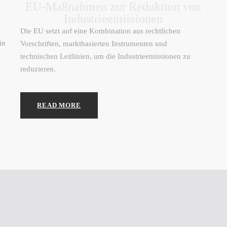
EU-Maßnahmen zur Reduktion von
Industrieemissionen
Die EU setzt auf eine Kombination aus rechtlichen
in
Vorschriften, marktbasierten Instrumenten und
technischen Leitlinien, um die Industrieemissionen zu
reduzieren.
READ MORE