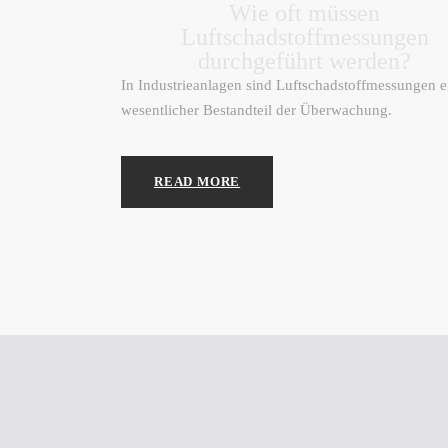
Wie oft müssen
Luftschadstoffmessungen
durchgeführt werden?
In Industrieanlagen sind Luftschadstoffmessungen e
wesentlicher Bestandteil der Überwachung.
READ MORE