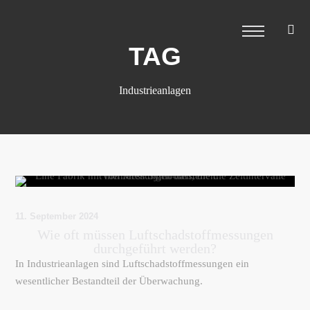
TAG
Industrieanlagen
11. September 2024
Wie oft müssen Luftschadstoffmessungen
durchgeführt werden?
In Industrieanlagen sind Luftschadstoffmessungen ein
wesentlicher Bestandteil der Überwachung.