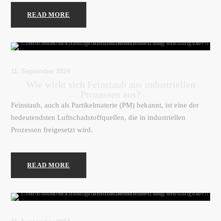
READ MORE
11. September 2024
Wie wirkt sich Feinstaub aus industriellen
Prozessen aus?
Feinstaub, auch als Partikelmaterie (PM) bekannt, ist eine der
bedeutendsten Luftschadstoffquellen, die in industriellen
Prozessen freigesetzt wird.
READ MORE