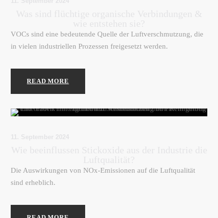
11. September 2024
Was sind flüchtige organische Verbindungen &
wie entstehen sie?
VOCs sind eine bedeutende Quelle der Luftverschmutzung, die
in vielen industriellen Prozessen freigesetzt werden.
READ MORE
11. September 2024
Wie beeinflussen Stickoxide aus der Industrie die
Luftqualität?
Die Auswirkungen von NOx-Emissionen auf die Luftqualität
sind erheblich.
READ MORE