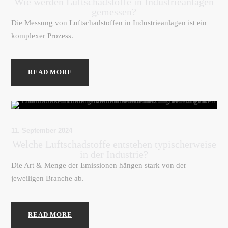
Wie werden Luftschadstoffe in Industrieanlagen
gemessen?
Die Messung von Luftschadstoffen in Industrieanlagen ist ein
komplexer Prozess.
READ MORE
11. September 2024
Welche Luftschadstoffe entstehen typischerweise
in der Industrie?
Die Art & Menge der Emissionen hängen stark von der
jeweiligen Branche ab.
READ MORE