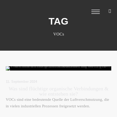
TAG
VOCs
11. September 2024
Was sind flüchtige organische Verbindungen &
wie entstehen sie?
VOCs sind eine bedeutende Quelle der Luftverschmutzung, die
in vielen industriellen Prozessen freigesetzt werden.