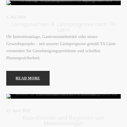
8. Mai 2024
Lärmgutachten & Lärmprognose nach TA
Lärm
Ob Industrieanlage, Gastronomiebetrieb oder neues
Gewerbeprojekt – mit unserer Lärmprognose gemäß TA Lärm
vermeiden Sie Genehmigungsprobleme und schaffen
Planungssicherheit.
READ MORE
23. April 2024
Koordinieren und Begleiten von
Messleistungen