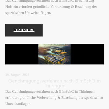
Das Genehmigungsverfahren nach BImSchG in Schleswig-
Holstein erfordert gründliche Vorbereitung & Beachtung der
spezifischen Umweltauflagen.
READ MORE
19. August 2024
Genehmigungsverfahren nach BImSchG in
Thüringen
Das Genehmigungsverfahren nach BImSchG in Thüringen
erfordert gründliche Vorbereitung & Beachtung der spezifischen
Umweltauflagen.