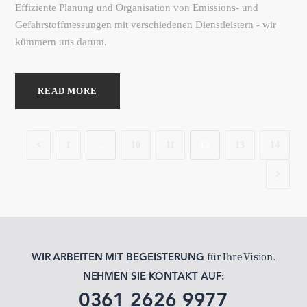
Effiziente Planung und Organisation von Emissions- und
Gefahrstoffmessungen mit verschiedenen Dienstleistern - wir
kümmern uns darum.
READ MORE
1
…
10
11
12
13
14
für Ihre Vision.
WIR ARBEITEN MIT BEGEISTERUNG
NEHMEN SIE KONTAKT AUF:
0361 2626 9977