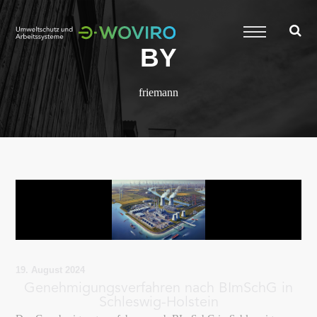
BY
friemann
19. August 2024
Genehmigungsverfahren nach BImSchG in
Schleswig-Holstein