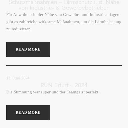
Schutzmaßnahmen – Lärmschutz i. d. Nähe
von Industrie- & Gewerbebetrieben
Für Anwohner in der Nähe von Gewerbe- und Industrieanlagen
gibt es zahlreiche wirksame Maßnahmen, um die Lärmbelastung
zu reduzieren.
READ MORE
13. Juni 2024
RUN Erfurt – 2024
Die Stimmung war super und der Teamgeist perfekt.
READ MORE