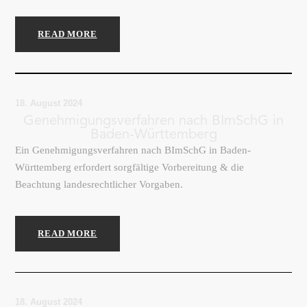
READ MORE
18. August 2024
Genehmigungsverfahren nach BImSchG in
Baden-Württemberg
Ein Genehmigungsverfahren nach BImSchG in Baden-
Württemberg erfordert sorgfältige Vorbereitung & die
Beachtung landesrechtlicher Vorgaben.
READ MORE
18. August 2024