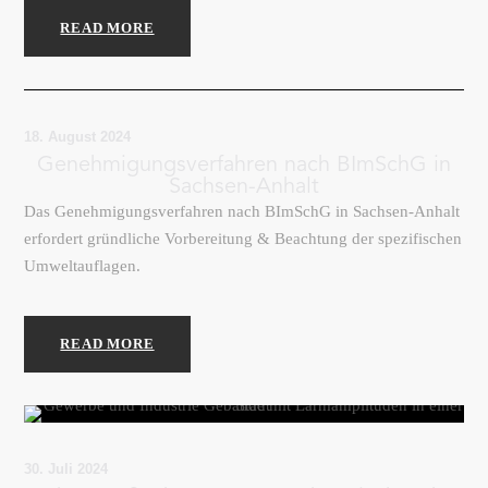
READ MORE
18. August 2024
Genehmigungsverfahren nach BImSchG in
Sachsen-Anhalt
Das Genehmigungsverfahren nach BImSchG in Sachsen-Anhalt
erfordert gründliche Vorbereitung & Beachtung der spezifischen
Umweltauflagen.
READ MORE
30. Juli 2024