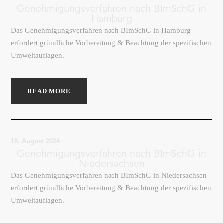
Genehmigungsverfahren nach BImSchG in
Hamburg
Das Genehmigungsverfahren nach BImSchG in Hamburg
erfordert gründliche Vorbereitung & Beachtung der spezifischen
Umweltauflagen.
READ MORE
18. August 2024
Genehmigungsverfahren nach BImSchG in
Niedersachsen
Das Genehmigungsverfahren nach BImSchG in Niedersachsen
erfordert gründliche Vorbereitung & Beachtung der spezifischen
Umweltauflagen.