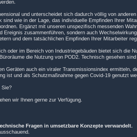
werden.
ensional und unterscheidet sich dadurch völlig von ander
ind wie in der Lage, das individuelle Empfinden Ihrer Mitar
ordnen. Ergänzt mit unseren unspezifisch messenden Wah
und Ereignis zusammenführen, sondern auch Wechselwirkun
ern und dem tatsächlichen Empfinden Ihrer Mitarbeiter regi
h oder im Bereich von Industriegebäuden bietet sich die
Büroräume die Nutzung von POD2. Technisch gesehen sind b
en Geräten auch ein viraler Transmissionsindex ermitteln, der
ung ist und als Schutzmaßnahme gegen Covid-19 genutzt we
r Sie?
ehen wir Ihnen gerne zur Verfügung.
echnische Fragen in umsetzbare Konzepte verwandelt.
rausschauend.