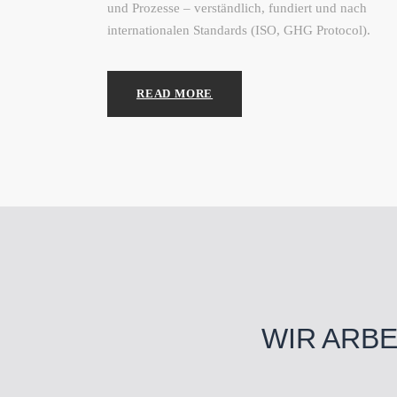
und Prozesse – verständlich, fundiert und nach
internationalen Standards (ISO, GHG Protocol).
READ MORE
WIR ARB