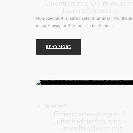
Orientierende Do-it-yoursel
Raumluftmessung
Gute Raumluft ist entscheidend für unser Wohlbefi
ob zu Hause, im Büro oder in der Schule.
READ MORE
19. Februar 2025
Emissionsmessungen &
Luftschadstoffprüfung –
Umweltanalysen mit