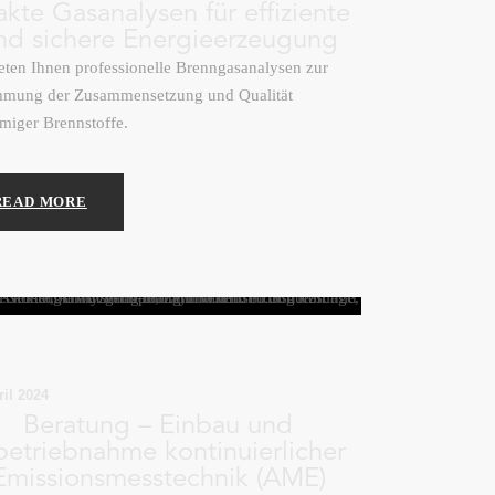
akte Gasanalysen für effiziente
nd sichere Energieerzeugung
eten Ihnen professionelle Brenngasanalysen zur
mmung der Zusammensetzung und Qualität
miger Brennstoffe.
READ MORE
ril 2024
Beratung – Einbau und
betriebnahme kontinuierlicher
Emissionsmesstechnik (AME)