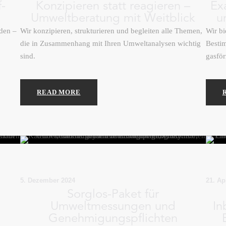
f-
Konzipieren statt reagieren –
Ex
Umweltberatung mit Weitblick
u
nden –
Wir konzipieren, strukturieren und begleiten alle Themen,
Wir bi
die in Zusammenhang mit Ihren Umweltanalysen wichtig
Besti
sind.
gasför
READ MORE
5. Dezember 2024
21. Ap
Sorglos-Paket für
Umweltmessungen und
In
Genehmigungspflichten