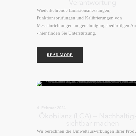
Verantwortung
Wiederkehrende Emissionsmessungen,
Funktionsprüfungen und Kalibrierungen von
Messeinrichtungen an genehmigungsbedürftigen An
- hier finden Sie Unterstützung.
READ MORE
4. Februar 2024
Ökobilanz (LCA) – Nachhaltig
sichtbar machen
Wir berechnen die Umweltauswirkungen Ihrer Prod