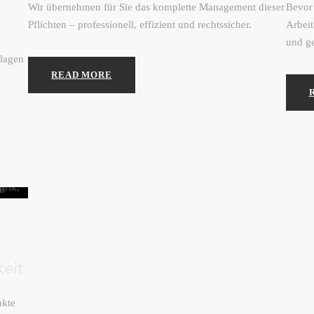
Wir übernehmen für Sie das komplette Management dieser
Bevor 
Pflichten – professionell, effizient und rechtssicher.
Arbeit
und ge
lagen
READ MORE
keit
ukte