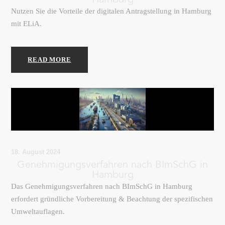
Hamburg
Nutzen Sie die Vorteile der digitalen Antragstellung in Hamburg
mit ELiA.
READ MORE
18. August 2024
Genehmigungsverfahren nach BImSchG in
Hamburg
Das Genehmigungsverfahren nach BImSchG in Hamburg
erfordert gründliche Vorbereitung & Beachtung der spezifischen
Umweltauflagen.