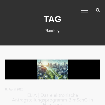
TAG
Hamburg
8. April 2025
ELiA | Das elektronische
Antragstellungsprogramm BImSchG in