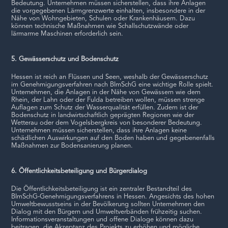
Bedeutung. Unternehmen müssen sicherstellen, dass ihre Anlagen
die vorgegebenen Lärmgrenzwerte einhalten, insbesondere in der
Nähe von Wohngebieten, Schulen oder Krankenhäusern. Dazu
können technische Maßnahmen wie Schallschutzwände oder
lärmarme Maschinen erforderlich sein.
5. Gewässerschutz und Bodenschutz
Hessen ist reich an Flüssen und Seen, weshalb der Gewässerschutz
im Genehmigungsverfahren nach BImSchG eine wichtige Rolle spielt.
Unternehmen, die Anlagen in der Nähe von Gewässern wie dem
Rhein, der Lahn oder der Fulda betreiben wollen, müssen strenge
Auflagen zum Schutz der Wasserqualität erfüllen. Zudem ist der
Bodenschutz in landwirtschaftlich geprägten Regionen wie der
Wetterau oder dem Vogelsbergkreis von besonderer Bedeutung.
Unternehmen müssen sicherstellen, dass ihre Anlagen keine
schädlichen Auswirkungen auf den Boden haben und gegebenenfalls
Maßnahmen zur Bodensanierung planen.
6. Öffentlichkeitsbeteiligung und Bürgerdialog
Die Öffentlichkeitsbeteiligung ist ein zentraler Bestandteil des
BImSchG-Genehmigungsverfahrens in Hessen. Angesichts des hohen
Umweltbewusstseins in der Bevölkerung sollten Unternehmen den
Dialog mit den Bürgern und Umweltverbänden frühzeitig suchen.
Informationsveranstaltungen und offene Dialoge können dazu
beitragen, die Akzeptanz des Projekts zu erhöhen und mögliche